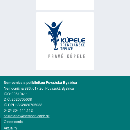
Nemocnica s poliklinikou Považská Bystrica
Nemocničná 986, 017 26, Považská Bystrica
IČO: 00610411
DIČ: 2020705038
IČ DPH: SK2020705038
042/4304 111,112
sekretariat@nemocnicapb.sk
O nemocnici
Aktuality