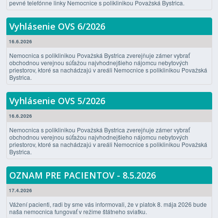
pevné telefónne linky Nemocnice s poliklinikou Považská Bystrica.
Vyhlásenie OVS 6/2026
16.6.2026
Nemocnica s poliklinikou Považská Bystrica zverejňuje zámer vybrať
obchodnou verejnou súťažou najvhodnejšieho nájomcu nebytových
priestorov, ktoré sa nachádzajú v areáli Nemocnice s poliklinikou Považská
Bystrica.
Vyhlásenie OVS 5/2026
16.6.2026
Nemocnica s poliklinikou Považská Bystrica zverejňuje zámer vybrať
obchodnou verejnou súťažou najvhodnejšieho nájomcu nebytových
priestorov, ktoré sa nachádzajú v areáli Nemocnice s poliklinikou Považská
Bystrica.
OZNAM PRE PACIENTOV - 8.5.2026
17.4.2026
Vážení pacienti, radi by sme vás informovali, že v piatok 8. mája 2026 bude
naša nemocnica fungovať v režime štátneho sviatku.