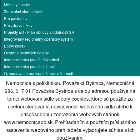
Mobilný hospic
Zdravotná starostlivosť
Pre pacientov
Pre zdravotníkov
Projekty EÚ - Plán obnovy a odolnosti SR
Integrovaný regionálny operačný systém
Etický kódex
Ochrana osobných údajov
Informácie ako podať infožiadosť
Informácie ako podať sťažnosť
Oznamovanie protispoločenskej činnosti
Pracovné príležitosti
Nemocnica s poliklinikou Považská Bystrica, Nemocničná
Podnikateľská činnosť
986, 017 01 Považská Bystrica s celou adresou používa na
Darcovstvo krvi
tomto webovom sídle súbory cookies, ktoré sú použité za
Parkovanie
účelom sledovania návštevnosti webového sídla alebo k
Energetika
prispôsobeniu zobrazenia webových stránok
Kontakt
www.nemocnicapb.sk. Prehliadaním a použitím príslušného
Správca obsahu
nastavenia webového prehliadača vyjadrujete súhlas s ich
Technický prevádzkovateľ
používaním.
Vyhlásenie o prístupnosti