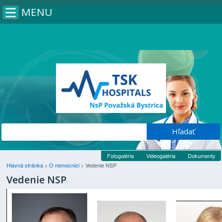
MENU
Fotogaléria
Videogaléria
Dokumenty
Hlavná stránka
>
O nemocnici
>
Vedenie NSP
Vedenie NSP