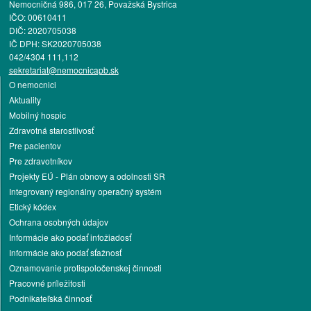
Nemocničná 986, 017 26, Považská Bystrica
IČO: 00610411
DIČ: 2020705038
IČ DPH: SK2020705038
042/4304 111,112
sekretariat@nemocnicapb.sk
O nemocnici
Aktuality
Mobilný hospic
Zdravotná starostlivosť
Pre pacientov
Pre zdravotníkov
Projekty EÚ - Plán obnovy a odolnosti SR
Integrovaný regionálny operačný systém
Etický kódex
Ochrana osobných údajov
Informácie ako podať infožiadosť
Informácie ako podať sťažnosť
Oznamovanie protispoločenskej činnosti
Pracovné príležitosti
Podnikateľská činnosť