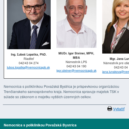
MUDr. Igor Steiner, MPH,
Ing. Ľuboš Lopatka, PhD.
MBA
Riaditeľ
Mgr. Jana Lu
Námestník LPS
042/43 04 274
Námestník pre ošet
042/43 04 190
lubos.lopatka@nemocnicapb.sk
042/43 04
igor.steiner@nemocnicapb.sk
jana.lunakova@nem
Nemocnica s poliklinikou Považská Bystrica je príspevkovou organizáciou
Trenčianskeho samosprávneho kraja. Nemocnica spravuje majetok TSK v
súlade so zákonom o majetku vyšších územných celkov.
Vytlačiť
Nemocnica s poliklinikou Považská Bystrica