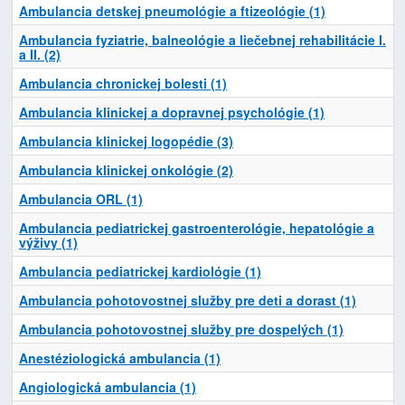
Ambulancia detskej pneumológie a ftizeológie (1)
Ambulancia fyziatrie, balneológie a liečebnej rehabilitácie I.
a II. (2)
Ambulancia chronickej bolesti (1)
Ambulancia klinickej a dopravnej psychológie (1)
Ambulancia klinickej logopédie (3)
Ambulancia klinickej onkológie (2)
Ambulancia ORL (1)
Ambulancia pediatrickej gastroenterológie, hepatológie a
výživy (1)
Ambulancia pediatrickej kardiológie (1)
Ambulancia pohotovostnej služby pre deti a dorast (1)
Ambulancia pohotovostnej služby pre dospelých (1)
Anestéziologická ambulancia (1)
Angiologická ambulancia (1)