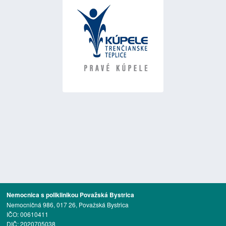
Nemocnica s poliklinikou Považská Bystrica
Nemocničná 986, 017 26, Považská Bystrica
IČO: 00610411
DIČ: 2020705038