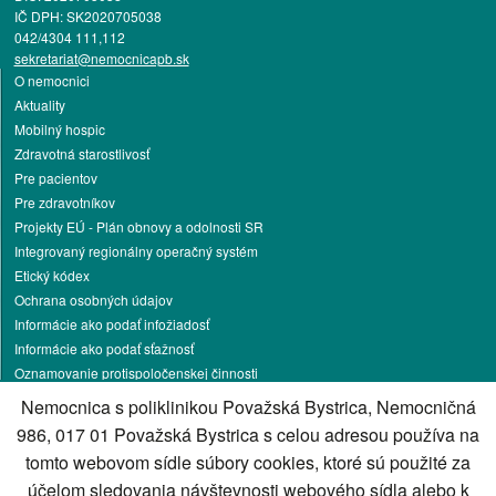
IČ DPH: SK2020705038
042/4304 111,112
sekretariat@nemocnicapb.sk
O nemocnici
Aktuality
Mobilný hospic
Zdravotná starostlivosť
Pre pacientov
Pre zdravotníkov
Projekty EÚ - Plán obnovy a odolnosti SR
Integrovaný regionálny operačný systém
Etický kódex
Ochrana osobných údajov
Informácie ako podať infožiadosť
Informácie ako podať sťažnosť
Oznamovanie protispoločenskej činnosti
Pracovné príležitosti
Nemocnica s poliklinikou Považská Bystrica, Nemocničná
Podnikateľská činnosť
986, 017 01 Považská Bystrica s celou adresou používa na
Darcovstvo krvi
tomto webovom sídle súbory cookies, ktoré sú použité za
Parkovanie
účelom sledovania návštevnosti webového sídla alebo k
Energetika