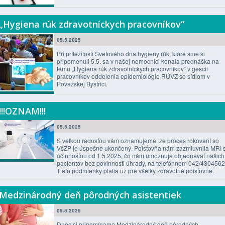
„Hygiena rúk zdravotníckych pracovníkov“
05.5.2025
Pri príležitosti Svetového dňa hygieny rúk, ktoré sme si
pripomenuli 5.5. sa v našej nemocnici konala prednáška na
tému „Hygiena rúk zdravotníckych pracovníkov“ v gescii
pracovníkov oddelenia epidemiológie RÚVZ so sídlom v
Považskej Bystrici.
!!!OZNAM!!!
05.5.2025
S veľkou radosťou vám oznamujeme, že proces rokovaní so
VšZP je úspešne ukončený. Poisťovňa nám zazmluvnila MRI 
účinnosťou od 1.5.2025, čo nám umožňuje objednávať našich
pacientov bez povinnosti úhrady, na telefónnom 042/4304562
Tieto podmienky platia už pre všetky zdravotné poisťovne.
Medzinárodný deň pôrodných asistentiek
05.5.2025
Dnes si pripomíname Medzinárodný deň pôrodných