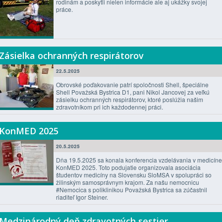
rodinám a poskytli nielen informácie ale aj ukážky svojej
práce.
Zásielka ochranných respirátorov
22.5.2025
Obrovské poďakovanie patrí spoločnosti Shell, špeciálne
Shell Považská Bystrica D1, pani Nikol Jancovej za veľkú
zásielku ochranných respirátorov, ktoré poslúžia našim
zdravotníkom pri ich každodennej práci.
KonMED 2025
20.5.2025
Dňa 19.5.2025 sa konala konferencia vzdelávania v medicíne
KonMED 2025. Toto podujatie organizovala asociácia
študentov medicíny na Slovensku SloMSA v spolupráci so
žilinským samosprávnym krajom. Za našu nemocnicu
#Nemocica s poliklinikou Považská Bystrica sa zúčastnil
riaditeľ Igor Steiner.
Medzinárodný deň zdravotných sestier