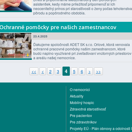
asistentiek, kedy máme príležitosť pripomenúť si ich
neoceniteľný prínos pri starostlivosti o ženy počas tehotenstva
pôrodu a popôrodného obdobia.
Ochranné pomôcky pre našich zamestnancov
23.4.2025
Ďakujeme spoločnosti ADET SK s.r.o. Orlové, ktorá venovala
ochranné pracovné pomôcky našim zamestnancom, ktoré
budú naplno využívané pri zveľaďovaní vnútorných priestorov
a areálu našej nemocnice.
4
<<
<
2
3
5
6
>
>>
O nemocnici
Aktuality
Mobilný hospic
Zdravotná starostlivosť
Pre pacientov
Pre zdravotníkov
Projekty EÚ - Plán obnovy a odolnosti