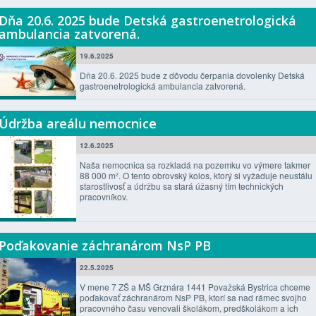
Dňa 20.6. 2025 bude Detská gastroenetrologická
ambulancia zatvorená.
19.6.2025
Dňa 20.6. 2025 bude z dôvodu čerpania dovolenky Detská
gastroenetrologická ambulancia zatvorená.
Údržba areálu nemocnice
12.6.2025
Naša nemocnica sa rozkladá na pozemku vo výmere takmer
88 000 m². O tento obrovský kolos, ktorý si vyžaduje neustálu
starostlivosť a údržbu sa stará úžasný tím technických
pracovníkov.
Poďakovanie záchranárom NsP PB
22.5.2025
V mene 7 ZŠ a MŠ Grznára 1441 Považská Bystrica chceme
poďakovať záchranárom NsP PB, ktorí sa nad rámec svojho
pracovného času venovali školákom, predškolákom a ich