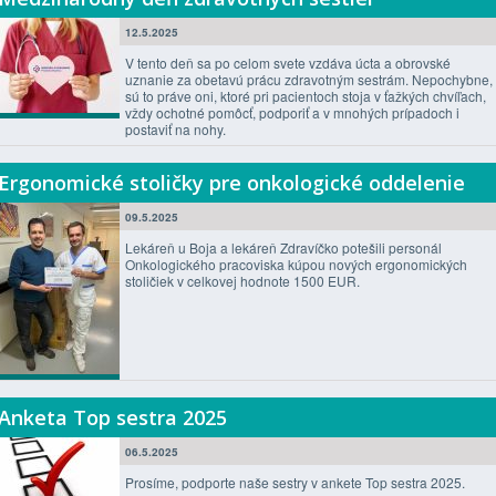
12.5.2025
V tento deň sa po celom svete vzdáva úcta a obrovské
uznanie za obetavú prácu zdravotným sestrám. Nepochybne,
sú to práve oni, ktoré pri pacientoch stoja v ťažkých chvíľach,
vždy ochotné pomôcť, podporiť a v mnohých prípadoch i
postaviť na nohy.
Ergonomické stoličky pre onkologické oddelenie
09.5.2025
Lekáreň u Boja a lekáreň Zdravíčko potešili personál
Onkologického pracoviska kúpou nových ergonomických
stoličiek v celkovej hodnote 1500 EUR.
Anketa Top sestra 2025
06.5.2025
Prosíme, podporte naše sestry v ankete Top sestra 2025.