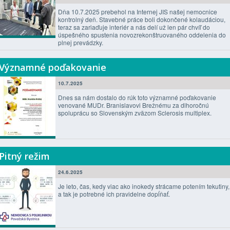
Dňa 10.7.2025 prebehol na Internej JIS našej nemocnice
kontrolný deň. Stavebné práce boli dokončené kolaudáciou,
teraz sa zariaďuje interiér a nás delí už len pár chvíľ do
úspešného spustenia novozrekonštruovaného oddelenia do
plnej prevádzky.
Významné poďakovanie
10.7.2025
Dnes sa nám dostalo do rúk toto významné poďakovanie
venované MUDr. Branislavovi Brežnému za dlhoročnú
spoluprácu so Slovenským zväzom Sclerosis multiplex.
Pitný režim
24.6.2025
Je leto, čas, kedy viac ako inokedy strácame potením tekutiny,
a tak je potrebné ich pravidelne dopĺňať.