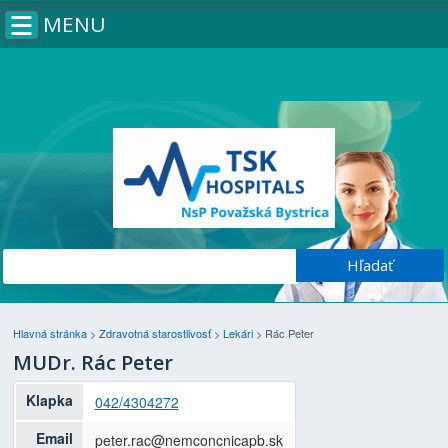
MENU
Hlavná stránka
>
Zdravotná starostlivosť
>
Lekári
>
Rác Peter
MUDr. Rác Peter
Klapka
042/4304272
Email
peter.rac@nemconcnicapb.sk