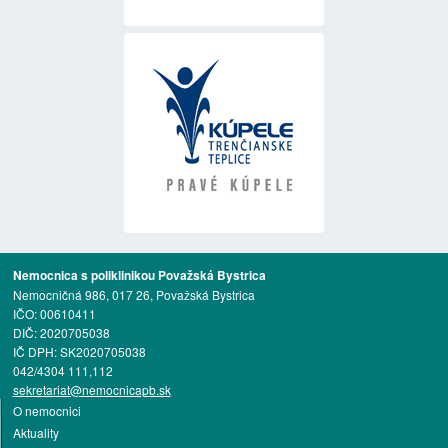
Nemocnica s poliklinikou Považská Bystrica
Nemocničná 986, 017 26, Považská Bystrica
IČO: 00610411
DIČ: 2020705038
IČ DPH: SK2020705038
042/4304 111,112
sekretariat@nemocnicapb.sk
O nemocnici
Aktuality