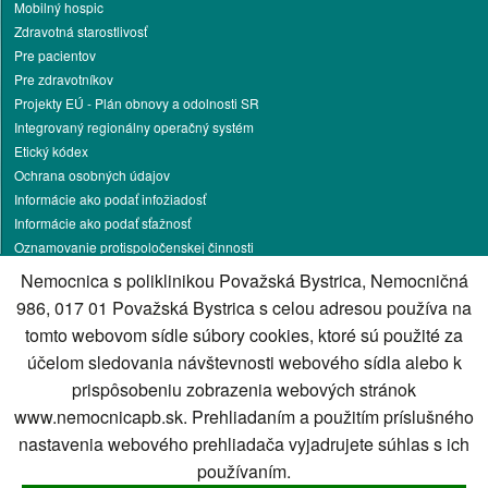
Mobilný hospic
Zdravotná starostlivosť
Pre pacientov
Pre zdravotníkov
Projekty EÚ - Plán obnovy a odolnosti SR
Integrovaný regionálny operačný systém
Etický kódex
Ochrana osobných údajov
Informácie ako podať infožiadosť
Informácie ako podať sťažnosť
Oznamovanie protispoločenskej činnosti
Pracovné príležitosti
Nemocnica s poliklinikou Považská Bystrica, Nemocničná
Podnikateľská činnosť
986, 017 01 Považská Bystrica s celou adresou používa na
Darcovstvo krvi
tomto webovom sídle súbory cookies, ktoré sú použité za
Parkovanie
účelom sledovania návštevnosti webového sídla alebo k
Energetika
prispôsobeniu zobrazenia webových stránok
Kontakt
www.nemocnicapb.sk. Prehliadaním a použitím príslušného
Správca obsahu
nastavenia webového prehliadača vyjadrujete súhlas s ich
Technický prevádzkovateľ
používaním.
Vyhlásenie o prístupnosti