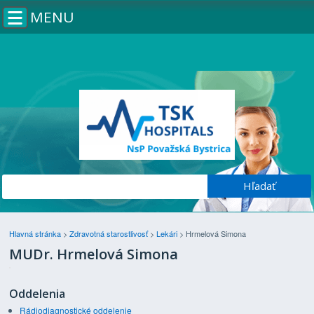
MENU
Hlavná stránka
>
Zdravotná starostlivosť
>
Lekári
>
Hrmelová Simona
MUDr. Hrmelová Simona
Oddelenia
Rádiodiagnostické oddelenie