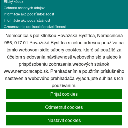
Etický kódex
Ochrana osobných údajov
Informácie ako podať infožiadosť
Informácie ako podať sťažnosť
Oznamovanie protispoločenskej činnosti
Pracovné príležitosti
Nemocnica s poliklinikou Považská Bystrica, Nemocničná
Podnikateľská činnosť
986, 017 01 Považská Bystrica s celou adresou používa na
Darcovstvo krvi
tomto webovom sídle súbory cookies, ktoré sú použité za
Parkovanie
účelom sledovania návštevnosti webového sídla alebo k
Energetika
prispôsobeniu zobrazenia webových stránok
Kontakt
www.nemocnicapb.sk. Prehliadaním a použitím príslušného
Správca obsahu
nastavenia webového prehliadača vyjadrujete súhlas s ich
Technický prevádzkovateľ
používaním.
Vyhlásenie o prístupnosti
Cookies nastavenie
Prijať cookies
Cookies - viac informácií
Mapa stránky
Odmietnuť cookies
RSS
Nastaviť cookies
Generuje
CMS BUXUS