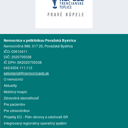
Nemocnica s poliklinikou Považská Bystrica
Nemocničná 986, 017 26, Považská Bystrica
IČO: 00610411
DIČ: 2020705038
IČ DPH: SK2020705038
042/4304 111,112
sekretariat@nemocnicapb.sk
O nemocnici
Aktuality
Mobilný hospic
Zdravotná starostlivosť
Pre pacientov
Pre zdravotníkov
Projekty EÚ - Plán obnovy a odolnosti SR
Integrovaný regionálny operačný systém