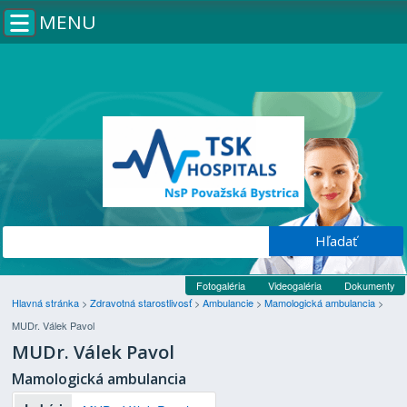
MENU
Fotogaléria
Videogaléria
Dokumenty
Hlavná stránka
>
Zdravotná starostlivosť
>
Ambulancie
>
Mamologická ambulancia
>
MUDr. Válek Pavol
MUDr. Válek Pavol
Mamologická ambulancia