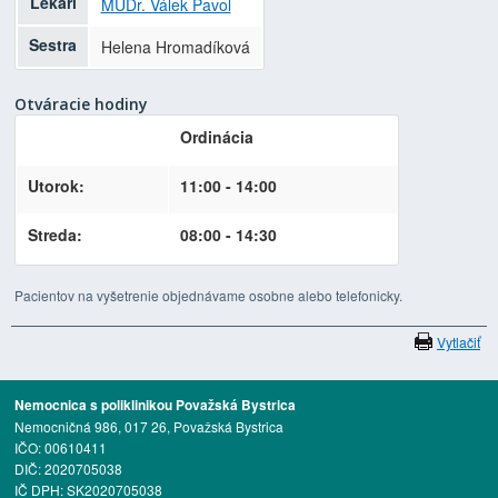
Lekári
MUDr. Válek Pavol
Sestra
Helena Hromadíková
Otváracie hodiny
Ordinácia
Utorok:
11:00 - 14:00
Streda:
08:00 - 14:30
Pacientov na vyšetrenie objednávame osobne alebo telefonicky.
Vytlačiť
Nemocnica s poliklinikou Považská Bystrica
Nemocničná 986, 017 26, Považská Bystrica
IČO: 00610411
DIČ: 2020705038
IČ DPH: SK2020705038