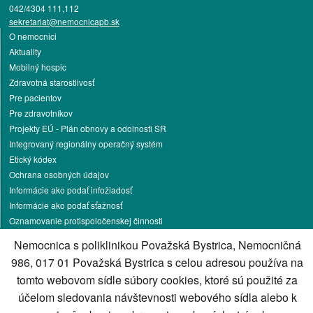
042/4304 111,112
sekretariat@nemocnicapb.sk
O nemocnici
Aktuality
Mobilný hospic
Zdravotná starostlivosť
Pre pacientov
Pre zdravotníkov
Projekty EÚ - Plán obnovy a odolnosti SR
Integrovaný regionálny operačný systém
Etický kódex
Ochrana osobných údajov
Informácie ako podať infožiadosť
Informácie ako podať sťažnosť
Oznamovanie protispoločenskej činnosti
Pracovné príležitosti
Nemocnica s poliklinikou Považská Bystrica, Nemocničná
Podnikateľská činnosť
986, 017 01 Považská Bystrica s celou adresou používa na
Darcovstvo krvi
tomto webovom sídle súbory cookies, ktoré sú použité za
Parkovanie
účelom sledovania návštevnosti webového sídla alebo k
Energetika
Kontakt