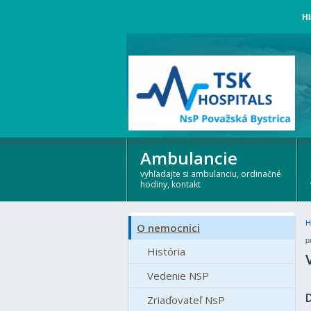
Hl
Ambulancie
vyhľadajte si ambulanciu, ordinačné
hodiny, kontakt
H
O nemocnici
p
História
Vedenie NSP
Zriaďovateľ NsP