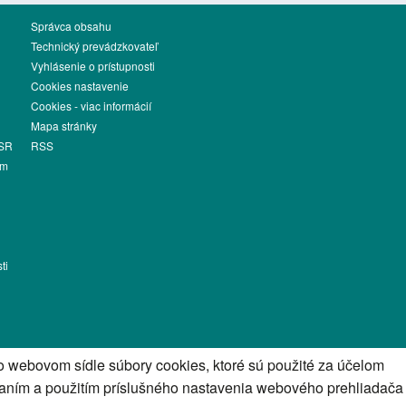
Správca obsahu
Technický prevádzkovateľ
Vyhlásenie o prístupnosti
Cookies nastavenie
Cookies - viac informácií
Mapa stránky
 SR
RSS
ém
ti
 webovom sídle súbory cookies, ktoré sú použité za účelom
aním a použitím príslušného nastavenia webového prehliadača