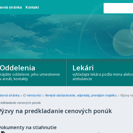
avná stránka
Kontakt
Oddelenia
Lekári
nájdite oddelenie, jeho umiestnenie
vyhľadajte lekára podľa mena alebo
v areáli, kontakty
ambulancie
lavná stránka
>
O nemocnici
>
Verejné obstarávanie, odpredaj, prenájom majetku
>
Výzvy n
redkladanie cenových ponúk
Výzvy na predkladanie cenových ponúk
Dokumenty na stiahnutie