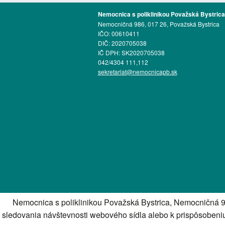
Nemocnica s poliklinikou Považská Bystrica
Nemocničná 986, 017 26, Považská Bystrica
IČO: 00610411
DIČ: 2020705038
IČ DPH: SK2020705038
042/4304 111,112
sekretariat@nemocnicapb.sk
Nemocnica s poliklinikou Považská Bystrica, Nemocničná 9
sledovania návštevnosti webového sídla alebo k prispôsoben