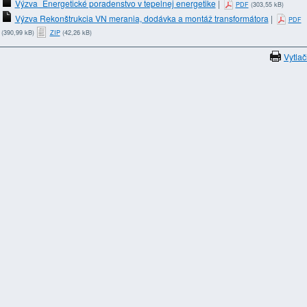
Výzva_Energetické poradenstvo v tepelnej energetike
|
(303,55 kB)
PDF
Výzva Rekonštrukcia VN merania, dodávka a montáž transformátora
|
PDF
(390,99 kB)
(42,26 kB)
ZIP
Vytlač