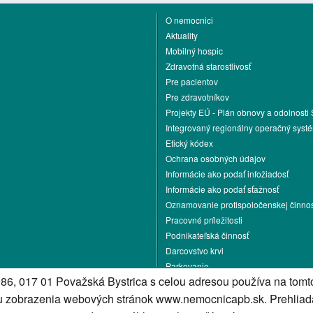
O nemocnici
Aktuality
Mobilný hospic
Zdravotná starostlivosť
Pre pacientov
Pre zdravotníkov
Projekty EÚ - Plán obnovy a odolnosti
Integrovaný regionálny operačný syst
Etický kódex
Ochrana osobných údajov
Informácie ako podať infožiadosť
Informácie ako podať sťažnosť
Oznamovanie protispoločenskej činnos
Pracovné príležitosti
Podnikateľská činnosť
Darcovstvo krvi
Parkovanie
86, 017 01 Považská Bystrica s celou adresou používa na tomto
Energetika
iu zobrazenia webových stránok www.nemocnicapb.sk. Prehliad
Kontakt