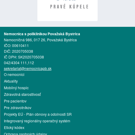
Nemocnica s poliklinikou Považská Bystrica
Nemocničná 986, 017 26, Považská Bystrica
IČO: 00610411
DIČ: 2020705038
IČ DPH: SK2020705038
042/4304 111,112
sekretariat@nemocnicapb.sk
O nemocnici
Aktuality
Mobilný hospic
Zdravotná starostlivosť
Pre pacientov
Pre zdravotníkov
Projekty EÚ - Plán obnovy a odolnosti SR
Integrovaný regionálny operačný systém
Etický kódex
Ochrana osobných údajov