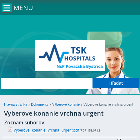
MENU
Hlavná stránka
>
Dokumenty
>
Výberové konanie
>
Vyberove konanie vrchna urgent
Vyberove konanie vrchna urgent
Zoznam súborov
Vyberove_konanie_vrchna_urgent.pdf
(PDF 153,07 kB)