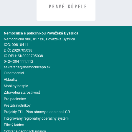
Nemocnica s poliklinikou Považská Bystrica
Nemocničná 986, 017 26, Považská Bystrica
IČO: 00610411
DIČ: 2020705038
IČ DPH: SK2020705038
042/4304 111,112
sekretariat@nemocnicapb.sk
O nemocnici
Aktuality
Mobilný hospic
Zdravotná starostlivosť
Pre pacientov
Pre zdravotníkov
Projekty EÚ - Plán obnovy a odolnosti SR
Integrovaný regionálny operačný systém
Etický kódex
Ochrana osobných údajov