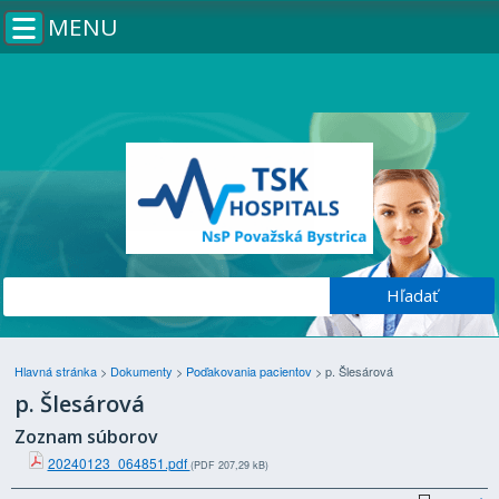
MENU
Hlavná stránka
>
Dokumenty
>
Poďakovania pacientov
>
p. Šlesárová
p. Šlesárová
Zoznam súborov
20240123_064851.pdf
(PDF 207,29 kB)