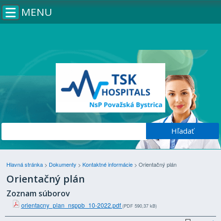
MENU
Hlavná stránka
>
Dokumenty
>
Kontaktné informácie
>
Orientačný plán
Orientačný plán
Zoznam súborov
orientacny_plan_nsppb_10-2022.pdf
(PDF 590,37 kB)