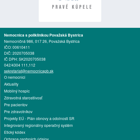
Nemocnica s poliklinikou Považská Bystrica
Nemocničná 986, 017 26, Považská Bystrica
IČO: 00610411
DIČ: 2020705038
IČ DPH: SK2020705038
042/4304 111,112
sekretariat@nemocnicapb.sk
O nemocnici
Aktuality
Mobilný hospic
Zdravotná starostlivosť
Pre pacientov
Pre zdravotníkov
Projekty EÚ - Plán obnovy a odolnosti SR
Integrovaný regionálny operačný systém
Etický kódex
Ochrana osobných údajov