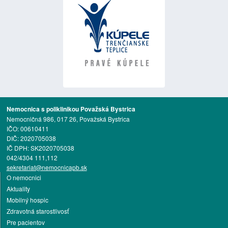
Nemocnica s poliklinikou Považská Bystrica
Nemocničná 986, 017 26, Považská Bystrica
IČO: 00610411
DIČ: 2020705038
IČ DPH: SK2020705038
042/4304 111,112
sekretariat@nemocnicapb.sk
O nemocnici
Aktuality
Mobilný hospic
Zdravotná starostlivosť
Pre pacientov