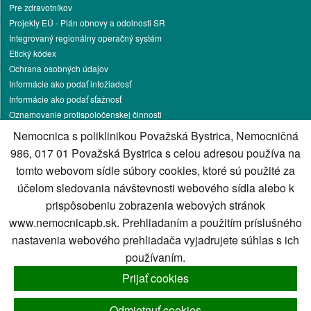
Pre zdravotníkov
Projekty EÚ - Plán obnovy a odolnosti SR
Integrovaný regionálny operačný systém
Etický kódex
Ochrana osobných údajov
Informácie ako podať infožiadosť
Informácie ako podať sťažnosť
Oznamovanie protispoločenskej činnosti
Pracovné príležitosti
Nemocnica s poliklinikou Považská Bystrica, Nemocničná
Podnikateľská činnosť
986, 017 01 Považská Bystrica s celou adresou používa na
Darcovstvo krvi
tomto webovom sídle súbory cookies, ktoré sú použité za
Parkovanie
účelom sledovania návštevnosti webového sídla alebo k
Energetika
prispôsobeniu zobrazenia webových stránok
Kontakt
www.nemocnicapb.sk. Prehliadaním a použitím príslušného
Správca obsahu
nastavenia webového prehliadača vyjadrujete súhlas s ich
Technický prevádzkovateľ
používaním.
Vyhlásenie o prístupnosti
Cookies nastavenie
Prijať cookies
Cookies - viac informácií
Mapa stránky
Odmietnuť cookies