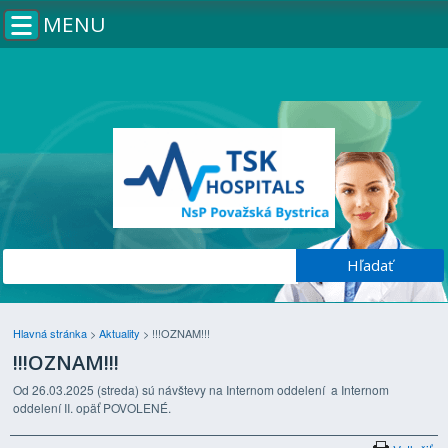
MENU
Hlavná stránka
>
Aktuality
>
!!!OZNAM!!!
!!!OZNAM!!!
Od 26.03.2025 (streda) sú návštevy na Internom oddelení a Internom
oddelení II. opäť POVOLENÉ.