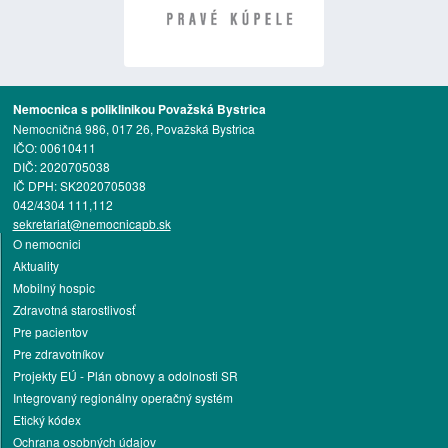
Nemocnica s poliklinikou Považská Bystrica
Nemocničná 986, 017 26, Považská Bystrica
IČO: 00610411
DIČ: 2020705038
IČ DPH: SK2020705038
042/4304 111,112
sekretariat@nemocnicapb.sk
O nemocnici
Aktuality
Mobilný hospic
Zdravotná starostlivosť
Pre pacientov
Pre zdravotníkov
Projekty EÚ - Plán obnovy a odolnosti SR
Integrovaný regionálny operačný systém
Etický kódex
Ochrana osobných údajov